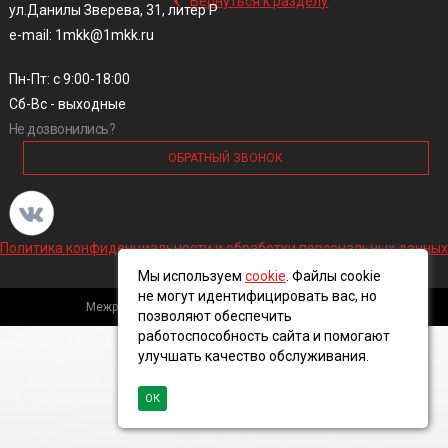
Вернуться к разделу
ул.Данилы Зверева, 31, литер Р
e-mail: 1mkk@1mkk.ru
Пн-Пт: с 9:00-18:00
Сб-Вс - выходные
Не дозвонились?
ОБРАТНЫЙ ЗВОНОК
Политика конфиденциальности и обработки персональных данных
Мы используем
cookie
. Файлы cookie
не могут идентифицировать вас, но
Межрегиональная кабельная компания, 2016 ©
позволяют обеспечить
работоспособность сайта и помогают
улучшать качество обслуживания.
ОК