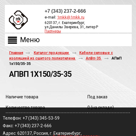
+7 (343) 237-2-666
e-mail:
1mkk@1mkk.ru
620137, г. Екатеринбург,
ул.Данилы Зверева, 31, литер Р
Партнеры
ОБРАТНЫЙ ЗВОНОК
Главная
Каталог продукции
Кабели силовые с
изоляцией из сшитого полиэтилена
АпВп-35
АПвП
1х150/35-35
АПВП 1Х150/35-35
Наличие товара
Под заказ
Количество товара
0
(на складе)
Телефон: +7 (343) 345-53-59
Факс: +7 (343) 237-2-666
‹
Адрес: 620137, Россия, г. Екатеринбург,