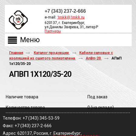
+7 (343) 237-2-666
e-mail:
1mkk@1mkk.ru
620137, г. Екатеринбург,
ул.Данилы Зверева, 31, литер Р
Партнеры
ОБРАТНЫЙ ЗВОНОК
Главная
Каталог продукции
Кабели силовые с
изоляцией из сшитого полиэтилена
АпВп-20
АПвП
1х120/35-20
АПВП 1Х120/35-20
Наличие товара
Под заказ
Количество товара
0
(на складе)
Телефон: +7 (343) 345-53-59
Факс: +7 (343) 237-2-666
‹
Адрес: 620137, Россия, г. Екатеринбург,