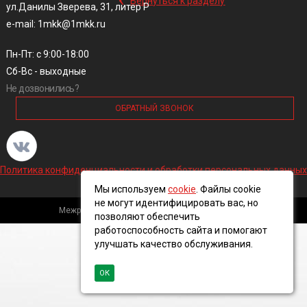
Вернуться к разделу
ул.Данилы Зверева, 31, литер Р
e-mail: 1mkk@1mkk.ru
Пн-Пт: с 9:00-18:00
Сб-Вс - выходные
Не дозвонились?
ОБРАТНЫЙ ЗВОНОК
Политика конфиденциальности и обработки персональных данных
Мы используем
cookie
. Файлы cookie
не могут идентифицировать вас, но
Межрегиональная кабельная компания, 2016 ©
позволяют обеспечить
работоспособность сайта и помогают
улучшать качество обслуживания.
ОК