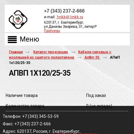
+7 (343) 237-2-666
e-mail:
1mkk@1mkk.ru
620137, г. Екатеринбург,
ул.Данилы Зверева, 31, литер Р
Партнеры
ОБРАТНЫЙ ЗВОНОК
Главная
Каталог продукции
Кабели силовые с
изоляцией из сшитого полиэтилена
АпВп-35
АПвП
1х120/25-35
АПВП 1Х120/25-35
Наличие товара
Под заказ
Количество товара
0
(на складе)
Телефон: +7 (343) 345-53-59
Факс: +7 (343) 237-2-666
‹
Адрес: 620137, Россия, г. Екатеринбург,