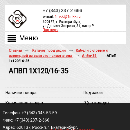
+7 (343) 237-2-666
e-mail:
1mkk@1mkk.ru
620137, г. Екатеринбург,
ул.Данилы Зверева, 31, литер Р
Партнеры
ОБРАТНЫЙ ЗВОНОК
Главная
Каталог продукции
Кабели силовые с
изоляцией из сшитого полиэтилена
АпВп-35
АПвП
1х120/16-35
АПВП 1Х120/16-35
Наличие товара
Под заказ
Количество товара
0
(на складе)
Телефон: +7 (343) 345-53-59
Факс: +7 (343) 237-2-666
‹
Адрес: 620137, Россия, г. Екатеринбург,