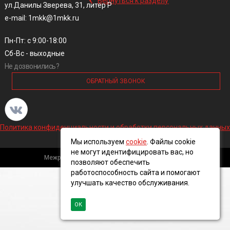
Вернуться к разделу
ул.Данилы Зверева, 31, литер Р
e-mail: 1mkk@1mkk.ru
Пн-Пт: с 9:00-18:00
Сб-Вс - выходные
Не дозвонились?
ОБРАТНЫЙ ЗВОНОК
Политика конфиденциальности и обработки персональных данных
Мы используем
cookie
. Файлы cookie
не могут идентифицировать вас, но
Межрегиональная кабельная компания, 2016 ©
позволяют обеспечить
работоспособность сайта и помогают
улучшать качество обслуживания.
ОК