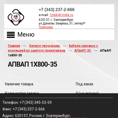
+7 (343) 237-2-666
e-mail:
1mkk@1mkk.ru
620137, г. Екатеринбург,
ул.Данилы Зверева, 31, литер Р
Партнеры
ОБРАТНЫЙ ЗВОНОК
Главная
Каталог продукции
Кабели силовые с
изоляцией из сшитого полиэтилена
АПвАП-35
АПвАП
1х800-35
АПВАП 1Х800-35
Наличие товара
Под заказ
Количество товара
0
(на складе)
Телефон: +7 (343) 345-53-59
Факс: +7 (343) 237-2-666
‹
Адрес: 620137, Россия, г. Екатеринбург,