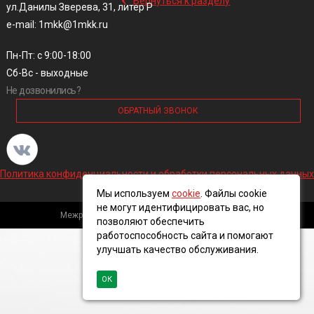
Вернуться к разделу
ул.Данилы Зверева, 31, литер Р
e-mail: 1mkk@1mkk.ru
Пн-Пт: с 9:00-18:00
Сб-Вс - выходные
Не дозвонились?
ОБРАТНЫЙ ЗВОНОК
Политика конфиденциальности и обработки персональных данных
Мы используем
cookie
. Файлы cookie
не могут идентифицировать вас, но
Межрегиональная кабельная компания, 2016 ©
позволяют обеспечить
работоспособность сайта и помогают
улучшать качество обслуживания.
ОК