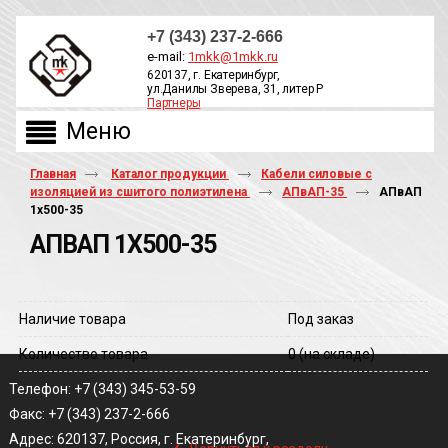
+7 (343) 237-2-666
e-mail:
1mkk@1mkk.ru
620137, г. Екатеринбург,
ул.Данилы Зверева, 31, литер Р
Партнеры
ОБРАТНЫЙ ЗВОНОК
Главная
Каталог продукции
Кабели силовые с
изоляцией из сшитого полиэтилена
АПвАП-35
АПвАП
1х500-35
АПВАП 1Х500-35
Наличие товара
Под заказ
Количество товара
0
(на складе)
Телефон: +7 (343) 345-53-59
Факс: +7 (343) 237-2-666
‹
Адрес: 620137, Россия, г. Екатеринбург,