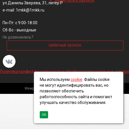
Вернуться к разделу
ул.Данилы Зверева, 31, литер Р
e-mail: 1mkk@1mkk.ru
Пн-Пт: с 9:00-18:00
Сб-Вс - выходные
Не дозвонились?
ОБРАТНЫЙ ЗВОНОК
Политика конфиденциальности и обработки персональных данных
Мы используем
cookie
. Файлы cookie
не могут идентифицировать вас, но
Межрегиональная кабельная компания, 2016 ©
позволяют обеспечить
работоспособность сайта и помогают
улучшать качество обслуживания.
ОК