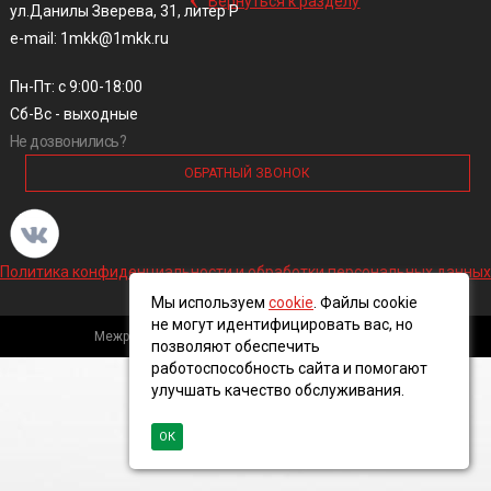
Вернуться к разделу
ул.Данилы Зверева, 31, литер Р
e-mail: 1mkk@1mkk.ru
Пн-Пт: с 9:00-18:00
Сб-Вс - выходные
Не дозвонились?
ОБРАТНЫЙ ЗВОНОК
Политика конфиденциальности и обработки персональных данных
Мы используем
cookie
. Файлы cookie
не могут идентифицировать вас, но
Межрегиональная кабельная компания, 2016 ©
позволяют обеспечить
работоспособность сайта и помогают
улучшать качество обслуживания.
ОК