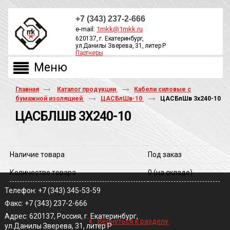
+7 (343) 237-2-666
e-mail:
1mkk@1mkk.ru
620137, г. Екатеринбург,
ул.Данилы Зверева, 31, литер Р
Партнеры
ОБРАТНЫЙ ЗВОНОК
Главная
Каталог продукции
Кабели силовые с
бумажной изоляцией
ЦАСБлШв-10
ЦАСБлШв 3х240-10
ЦАСБЛШВ 3Х240-10
Наличие товара
Под заказ
Количество товара
0
(на складе)
Телефон: +7 (343) 345-53-59
Факс: +7 (343) 237-2-666
‹
Адрес: 620137, Россия, г. Екатеринбург,
Вернуться к разделу
ул.Данилы Зверева, 31, литер Р