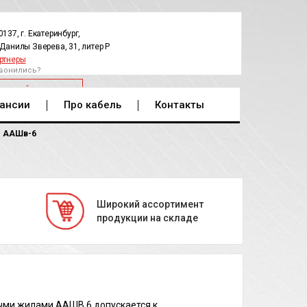
0137, г. Екатеринбург,
.Данилы Зверева, 31, литер Р
ртнеры
вонились?
РАТНЫЙ ЗВОНОК
ансии
Про кабель
Контакты
ААШв-6
Широкий ассортимент
продукции на складе
ыми жилами ААШВ 6 допускается к