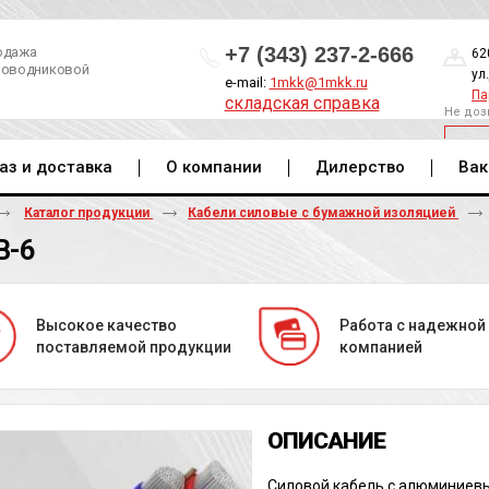
+7 (343) 237-2-666
одажа
62
роводниковой
ул
e-mail:
1mkk@1mkk.ru
Па
складская справка
Не доз
ОБ
аз и доставка
О компании
Дилерство
Вак
Каталог продукции
Кабели силовые с бумажной изоляцией
В-6
Высокое качество
Работа с надежной
поставляемой продукции
компанией
Силовой кабель с алюминиев