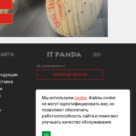
айта
Не дозвонились?
родукции
ОБРАТНЫЙ ЗВОНОК
оставка
и
о
Мы используем
cookie
. Файлы cookie
не могут идентифицировать вас, но
ь
позволяют обеспечить
работоспособность сайта и помогают
улучшать качество обслуживания.
ОК