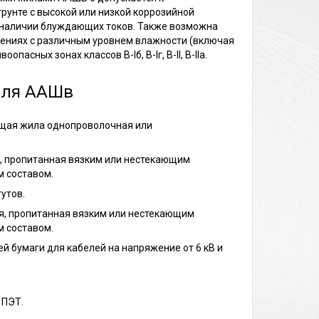
рунте с высокой или низкой коррозийной
и наличии блуждающих токов. Также возможна
ениях с различным уровнем влажности (включая
пасных зонах классов В-Iб, В-Iг, В-II, В-IIа.
еля ААШв
щая жила однопроволочная или
, пропитанная вязким или нестекающим
 составом.
утов.
я, пропитанная вязким или нестекающим
 составом.
й бумаги для кабелей на напряжение от 6 кВ и
 ПЭТ.