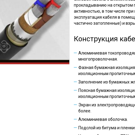
прокладыванию на открытом г
активностью, в том числе пр
эксплуатация кабеля в помещ
частично затопленные) и взрывоо
Конструкция каб
Алюминиевая токопроводя
многопроволочная.
Фазная бумажная изоляция
изоляционным пропиточным
Заполнение из бумажных жг
Поясная бумажная изоляци
изоляционным пропиточным
Экран из электропроводяще
более.
Алюминиевая оболочка.
Подслой из битума и пленки