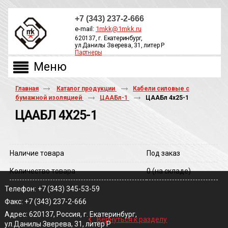
+7 (343) 237-2-666
e-mail:
1mkk@1mkk.ru
620137, г. Екатеринбург,
ул.Данилы Зверева, 31, литер Р
Партнеры
ОБРАТНЫЙ ЗВОНОК
Главная
Каталог продукции
Кабели силовые с
бумажной изоляцией
ЦААБл-1
ЦААБл 4х25-1
ЦААБЛ 4Х25-1
Наличие товара
Под заказ
Количество товара
0
(на складе)
Телефон: +7 (343) 345-53-59
Факс: +7 (343) 237-2-666
‹
Адрес: 620137, Россия, г. Екатеринбург,
Вернуться к разделу
ул.Данилы Зверева, 31, литер Р