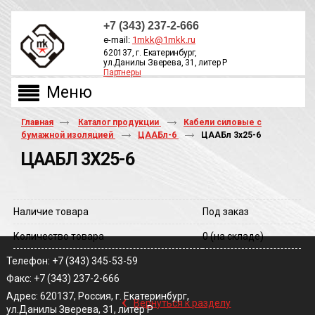
+7 (343) 237-2-666
e-mail:
1mkk@1mkk.ru
620137, г. Екатеринбург,
ул.Данилы Зверева, 31, литер Р
Партнеры
ОБРАТНЫЙ ЗВОНОК
Главная
Каталог продукции
Кабели силовые с
бумажной изоляцией
ЦААБл-6
ЦААБл 3х25-6
ЦААБЛ 3Х25-6
Наличие товара
Под заказ
Количество товара
0
(на складе)
Телефон: +7 (343) 345-53-59
Факс: +7 (343) 237-2-666
‹
Адрес: 620137, Россия, г. Екатеринбург,
Вернуться к разделу
ул.Данилы Зверева, 31, литер Р