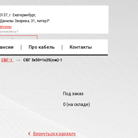
0137, г. Екатеринбург,
.Данилы Зверева, 31, литер Р
ртнеры
вонились?
РАТНЫЙ ЗВОНОК
ансии
Про кабель
Контакты
СБГ-1
СБГ 3х50+1х25(ож)-1
Под заказ
0
(на складе)
‹
Вернуться к разделу