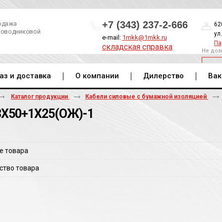
+7 (343) 237-2-666
одажа
62
роводниковой
ул
e-mail:
1mkk@1mkk.ru
Па
складская справка
Не доз
ОБ
аз и доставка
О компании
Дилерство
Вак
Каталог продукции
Кабели силовые с бумажной изоляцией
3Х50+1Х25(ОЖ)-1
е товара
ство товара