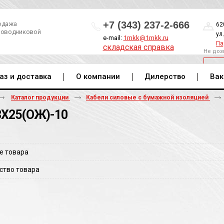
+7 (343) 237-2-666
одажа
62
роводниковой
ул
e-mail:
1mkk@1mkk.ru
Па
складская справка
Не доз
ОБ
аз и доставка
О компании
Дилерство
Вак
Каталог продукции
Кабели силовые с бумажной изоляцией
3Х25(ОЖ)-10
е товара
ство товара