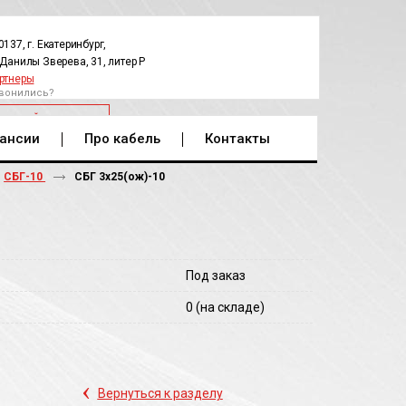
0137, г. Екатеринбург,
.Данилы Зверева, 31, литер Р
ртнеры
вонились?
РАТНЫЙ ЗВОНОК
ансии
Про кабель
Контакты
СБГ-10
СБГ 3х25(ож)-10
Под заказ
0
(на складе)
‹
Вернуться к разделу