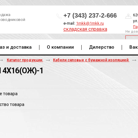
+7 (343) 237-2-666
одажа
62
роводниковой
ул
e-mail:
1mkk@1mkk.ru
Па
складская справка
Не доз
ОБ
аз и доставка
О компании
Дилерство
Вак
Каталог продукции
Кабели силовые с бумажной изоляцией
 4Х16(ОЖ)-1
е товара
ство товара