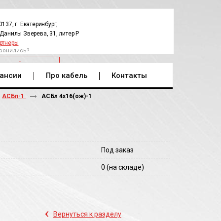
0137, г. Екатеринбург,
.Данилы Зверева, 31, литер Р
ртнеры
вонились?
РАТНЫЙ ЗВОНОК
ансии
Про кабель
Контакты
АСБл-1
АСБл 4х16(ож)-1
Под заказ
0
(на складе)
‹
Вернуться к разделу