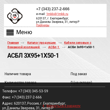
+7 (343) 237-2-666
e-mail:
1mkk@1mkk.ru
620137, г. Екатеринбург,
ул.Данилы Зверева, 31, литер Р
Партнеры
ОБРАТНЫЙ ЗВОНОК
Главная
Каталог продукции
Кабели силовые с
бумажной изоляцией
АСБл-1
АСБл 3х95+1х50-1
АСБЛ 3Х95+1Х50-1
Наличие товара
Под заказ
Количество товара
0
(на складе)
Телефон: +7 (343) 345-53-59
Факс: +7 (343) 237-2-666
‹
Адрес: 620137, Россия, г. Екатеринбург,
Вернуться к разделу
ул.Данилы Зверева, 31, литер Р