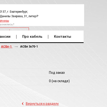
0137, г. Екатеринбург,
.Данилы Зверева, 31, литер Р
ртнеры
вонились?
РАТНЫЙ ЗВОНОК
ансии
Про кабель
Контакты
АСБл-1
АСБл 3х70-1
Под заказ
0
(на складе)
‹
Вернуться к разделу