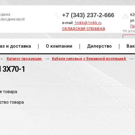
+7 (343) 237-2-666
одажа
62
роводниковой
ул
e-mail:
1mkk@1mkk.ru
Па
складская справка
Не доз
ОБ
аз и доставка
О компании
Дилерство
Вак
Каталог продукции
Кабели силовые с бумажной изоляцией
 3Х70-1
е товара
ство товара