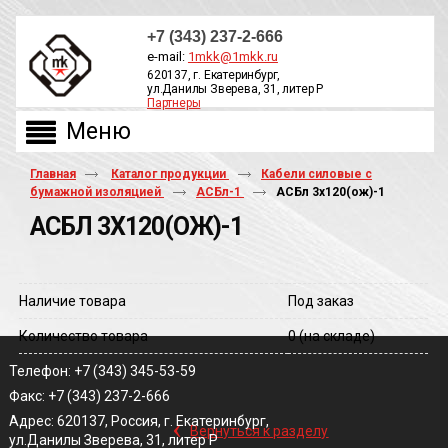
+7 (343) 237-2-666
e-mail:
1mkk@1mkk.ru
620137, г. Екатеринбург,
ул.Данилы Зверева, 31, литер Р
Партнеры
ОБРАТНЫЙ ЗВОНОК
Главная
Каталог продукции
Кабели силовые с
бумажной изоляцией
АСБл-1
АСБл 3х120(ож)-1
АСБЛ 3Х120(ОЖ)-1
Наличие товара
Под заказ
Количество товара
0
(на складе)
Телефон: +7 (343) 345-53-59
Факс: +7 (343) 237-2-666
‹
Адрес: 620137, Россия, г. Екатеринбург,
Вернуться к разделу
ул.Данилы Зверева, 31, литер Р