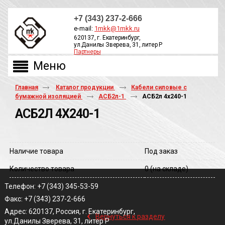
+7 (343) 237-2-666
e-mail:
1mkk@1mkk.ru
620137, г. Екатеринбург,
ул.Данилы Зверева, 31, литер Р
Партнеры
ОБРАТНЫЙ ЗВОНОК
Главная
Каталог продукции
Кабели силовые с
бумажной изоляцией
АСБ2л-1
АСБ2л 4х240-1
АСБ2Л 4Х240-1
Наличие товара
Под заказ
Количество товара
0
(на складе)
Телефон: +7 (343) 345-53-59
Факс: +7 (343) 237-2-666
‹
Адрес: 620137, Россия, г. Екатеринбург,
Вернуться к разделу
ул.Данилы Зверева, 31, литер Р