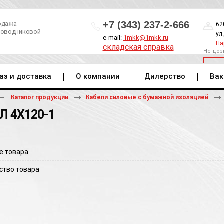
+7 (343) 237-2-666
одажа
62
роводниковой
ул
e-mail:
1mkk@1mkk.ru
Па
складская справка
Не доз
ОБ
аз и доставка
О компании
Дилерство
Вак
Каталог продукции
Кабели силовые с бумажной изоляцией
Л 4Х120-1
е товара
ство товара