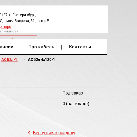
0137, г. Екатеринбург,
.Данилы Зверева, 31, литер Р
ртнеры
вонились?
РАТНЫЙ ЗВОНОК
ансии
Про кабель
Контакты
АСБ2л-1
АСБ2л 4х120-1
Под заказ
0
(на складе)
‹
Вернуться к разделу