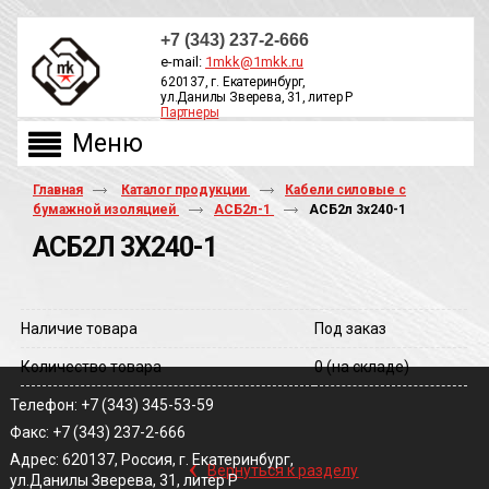
+7 (343) 237-2-666
e-mail:
1mkk@1mkk.ru
620137, г. Екатеринбург,
ул.Данилы Зверева, 31, литер Р
Партнеры
ОБРАТНЫЙ ЗВОНОК
Главная
Каталог продукции
Кабели силовые с
бумажной изоляцией
АСБ2л-1
АСБ2л 3х240-1
АСБ2Л 3Х240-1
Наличие товара
Под заказ
Количество товара
0
(на складе)
Телефон: +7 (343) 345-53-59
Факс: +7 (343) 237-2-666
‹
Адрес: 620137, Россия, г. Екатеринбург,
Вернуться к разделу
ул.Данилы Зверева, 31, литер Р