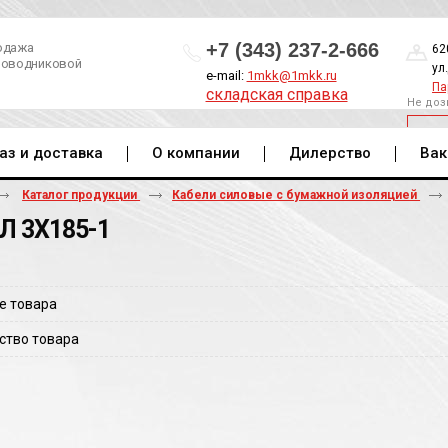
+7 (343) 237-2-666
одажа
62
роводниковой
ул
e-mail:
1mkk@1mkk.ru
Па
складская справка
Не доз
ОБ
аз и доставка
О компании
Дилерство
Вак
Каталог продукции
Кабели силовые с бумажной изоляцией
Л 3Х185-1
е товара
ство товара