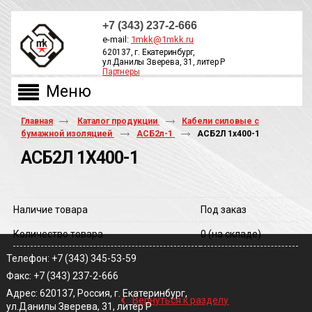
+7 (343) 237-2-666
e-mail:
1mkk@1mkk.ru
620137, г. Екатеринбург,
ул.Данилы Зверева, 31, литер Р
Партнеры
ОБРАТНЫЙ ЗВОНОК
Главная
Каталог продукции
Кабели силовые с
бумажной изоляцией
АСБ2л-1
АСБ2Л 1х400-1
АСБ2Л 1Х400-1
Наличие товара
Под заказ
Количество товара
0
(на складе)
Телефон: +7 (343) 345-53-59
Факс: +7 (343) 237-2-666
‹
Адрес: 620137, Россия, г. Екатеринбург,
Вернуться к разделу
ул.Данилы Зверева, 31, литер Р