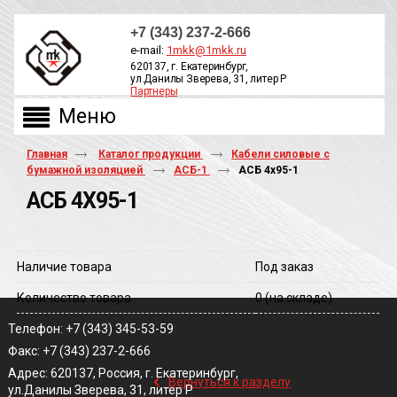
+7 (343) 237-2-666
e-mail:
1mkk@1mkk.ru
620137, г. Екатеринбург,
ул.Данилы Зверева, 31, литер Р
Партнеры
ОБРАТНЫЙ ЗВОНОК
Главная
Каталог продукции
Кабели силовые с
бумажной изоляцией
АСБ-1
АСБ 4х95-1
АСБ 4Х95-1
Наличие товара
Под заказ
Количество товара
0
(на складе)
Телефон: +7 (343) 345-53-59
Факс: +7 (343) 237-2-666
‹
Адрес: 620137, Россия, г. Екатеринбург,
Вернуться к разделу
ул.Данилы Зверева, 31, литер Р