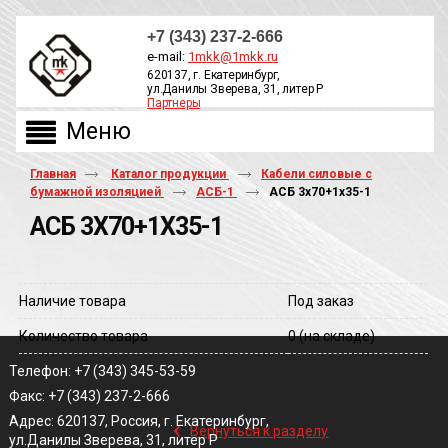
+7 (343) 237-2-666
e-mail:
1mkk@1mkk.ru
620137, г. Екатеринбург,
ул.Данилы Зверева, 31, литер Р
Партнеры
ОБРАТНЫЙ ЗВОНОК
Главная
Каталог продукции
Кабели силовые с
бумажной изоляцией
АСБ-1
АСБ 3х70+1х35-1
АСБ 3Х70+1Х35-1
Наличие товара
Под заказ
Количество товара
0
(на складе)
Телефон: +7 (343) 345-53-59
Факс: +7 (343) 237-2-666
‹
Адрес: 620137, Россия, г. Екатеринбург,
Вернуться к разделу
ул.Данилы Зверева, 31, литер Р