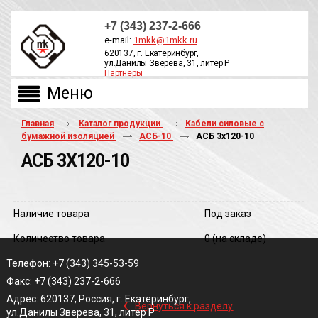
+7 (343) 237-2-666
e-mail:
1mkk@1mkk.ru
620137, г. Екатеринбург,
ул.Данилы Зверева, 31, литер Р
Партнеры
ОБРАТНЫЙ ЗВОНОК
Главная
Каталог продукции
Кабели силовые с
бумажной изоляцией
АСБ-10
АСБ 3х120-10
АСБ 3Х120-10
Наличие товара
Под заказ
Количество товара
0
(на складе)
Телефон: +7 (343) 345-53-59
Факс: +7 (343) 237-2-666
‹
Адрес: 620137, Россия, г. Екатеринбург,
Вернуться к разделу
ул.Данилы Зверева, 31, литер Р