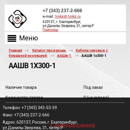
+7 (343) 237-2-666
e-mail:
1mkk@1mkk.ru
620137, г. Екатеринбург,
ул.Данилы Зверева, 31, литер Р
Партнеры
ОБРАТНЫЙ ЗВОНОК
Главная
Каталог продукции
Кабели силовые с
бумажной изоляцией
ААШв-1
ААШВ 1х300-1
ААШВ 1Х300-1
Наличие товара
Под заказ
Количество товара
0
(на складе)
Телефон: +7 (343) 345-53-59
Факс: +7 (343) 237-2-666
‹
Адрес: 620137, Россия, г. Екатеринбург,
Вернуться к разделу
ул.Данилы Зверева, 31, литер Р