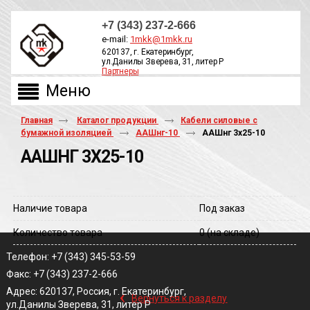
+7 (343) 237-2-666
e-mail:
1mkk@1mkk.ru
620137, г. Екатеринбург,
ул.Данилы Зверева, 31, литер Р
Партнеры
ОБРАТНЫЙ ЗВОНОК
Главная
Каталог продукции
Кабели силовые с
бумажной изоляцией
ААШнг-10
ААШнг 3х25-10
ААШНГ 3Х25-10
Наличие товара
Под заказ
Количество товара
0
(на складе)
Телефон: +7 (343) 345-53-59
Факс: +7 (343) 237-2-666
‹
Адрес: 620137, Россия, г. Екатеринбург,
Вернуться к разделу
ул.Данилы Зверева, 31, литер Р