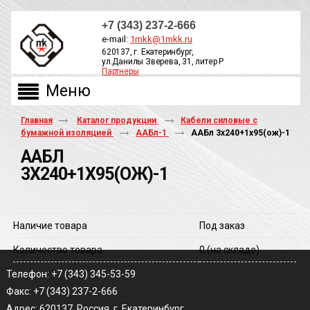
+7 (343) 237-2-666
e-mail:
1mkk@1mkk.ru
620137, г. Екатеринбург,
ул.Данилы Зверева, 31, литер Р
Партнеры
ОБРАТНЫЙ ЗВОНОК
Главная
Каталог продукции
Кабели силовые с
бумажной изоляцией
ААБл-1
ААБл 3х240+1х95(ож)-1
ААБЛ
3Х240+1Х95(ОЖ)-1
Наличие товара
Под заказ
Количество товара
0
(на складе)
Телефон: +7 (343) 345-53-59
Факс: +7 (343) 237-2-666
Адрес: 620137, Россия, г. Екатеринбург,