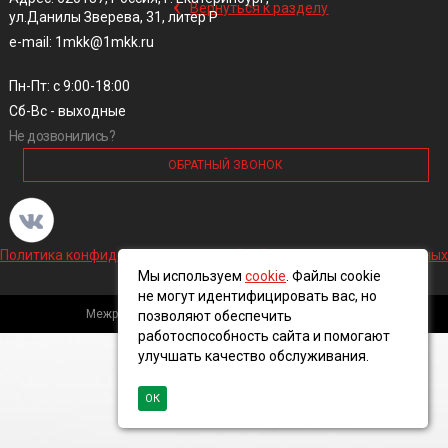
‹
Вернуться к разделу
ул.Данилы Зверева, 31, литер Р
e-mail: 1mkk@1mkk.ru
Пн-Пт: с 9:00-18:00
Сб-Вс - выходные
Не дозвонились?
ОБРАТНЫЙ ЗВОНОК
Политика конфиденциальности и обработки персональных данных
Мы используем
cookie
. Файлы cookie
не могут идентифицировать вас, но
Межрегиональная кабельная компания, 2016 ©
позволяют обеспечить
работоспособность сайта и помогают
улучшать качество обслуживания.
ОК