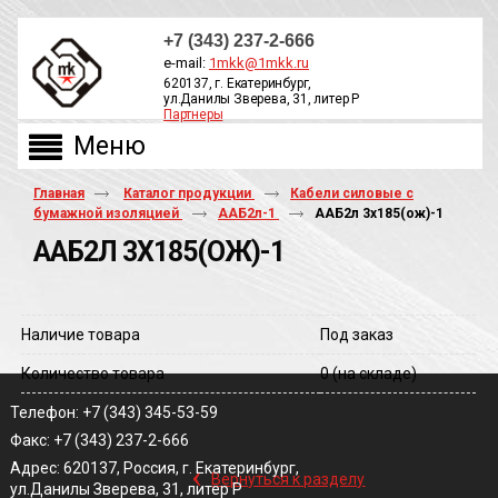
+7 (343) 237-2-666
e-mail:
1mkk@1mkk.ru
620137, г. Екатеринбург,
ул.Данилы Зверева, 31, литер Р
Партнеры
ОБРАТНЫЙ ЗВОНОК
Главная
Каталог продукции
Кабели силовые с
бумажной изоляцией
ААБ2л-1
ААБ2л 3х185(ож)-1
ААБ2Л 3Х185(ОЖ)-1
Наличие товара
Под заказ
Количество товара
0
(на складе)
Телефон: +7 (343) 345-53-59
Факс: +7 (343) 237-2-666
‹
Адрес: 620137, Россия, г. Екатеринбург,
Вернуться к разделу
ул.Данилы Зверева, 31, литер Р