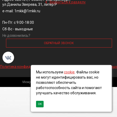
‹
Вернуться к разделу
ул.Данилы Зверева, 31, литер Р
e-mail: 1mkk@1mkk.ru
Пн-Пт: с 9:00-18:00
Сб-Вс - выходные
Не дозвонились?
ОБРАТНЫЙ ЗВОНОК
Политика конфиденциальности и обработки персональных данных
Мы используем
cookie
. Файлы cookie
не могут идентифицировать вас, но
Межрегиональная кабельная компания, 2016 ©
позволяют обеспечить
работоспособность сайта и помогают
улучшать качество обслуживания.
ОК