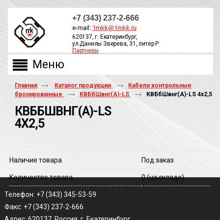
+7 (343) 237-2-666
e-mail:
1mkk@1mkk.ru
620137, г. Екатеринбург,
ул.Данилы Зверева, 31, литер Р
Партнеры
ОБРАТНЫЙ ЗВОНОК
Главная
Каталог продукции
Кабели контрольные
бронированные
КВБбШвнг(A)-LS
КВБбШвнг(A)-LS 4х2,5
КВББШВНГ(A)-LS
4Х2,5
Наличие товара
Под заказ
Количество товара
0
(на складе)
Телефон: +7 (343) 345-53-59
Факс: +7 (343) 237-2-666
Адрес: 620137, Россия, г. Екатеринбург,