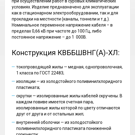
при осуществлении работ в суровых климатических
условиях. Изделие предназначено для эксплуатации
как в стационарном электрооборудовании, так и для
прокладки на местности (каналы, тоннели и т.д.).
Номинальное переменное напряжение кабеля – в
пределах 0,66 кВ при частоте до 100 Гц, либо
постоянное напряжение – до 1 000В.
Конструкция КВББШВНГ(A)-ХЛ:
токопроводящей жилы — медная, однопроволочная,
1 класса по ГОСТ 22483;
изоляции — из холодстойкого поливинилхлоридного
пластиката;
скрутки — изолированные жилы кабелей скручены. В
каждом повиве имеется счетная пара,
изолированные жилы которой по цвету отличаются
друг от друга и от остальных жил;
внутренней оболочки — из холодостойкого
поливинилхлоридного пластиката пониженной
горючести;