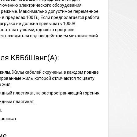
лючению электрического оборудования,
 режиме. Максимально допустимое переменное
— в пределах 100 Гц. Если предполагается работа
агрузка не должна превышать 1000В.
ваться пучками, однако в процессе
ен находиться под воздействием механической
еля КВБбШвнг(A):
илы. Жилы кабелей скручены, в каждом повиве
лированные жилы которой отличаются по цвету
х жил.
дный пластикат, не распространяющий горения.
идный пластикат.
.
астикат.
ие