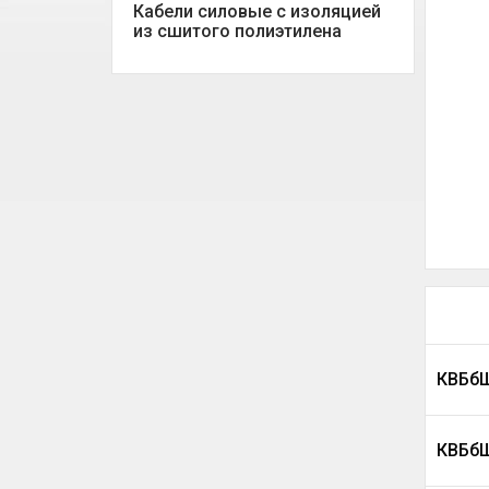
Кабели силовые с изоляцией
из сшитого полиэтилена
КВБбШ
КВБбШ