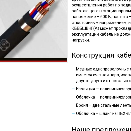
осуществления работ по подк
работающего в стационарном
напряжение – 600 В, частота 
с постоянным напряжением, н
КВББШВНГ(А) может проклады
эксплуатации кабель не долж
нагрузки.
Конструкция каб
Медные однопроволочные ж
имеется счетная пара, изо
друг от друга и от остальны
Изоляция — поливинилхлори
Оболочка — поливинилхлор
Броня – две стальные ленты
Оболочка – шланг из ПВХ-пл
Наше предложен