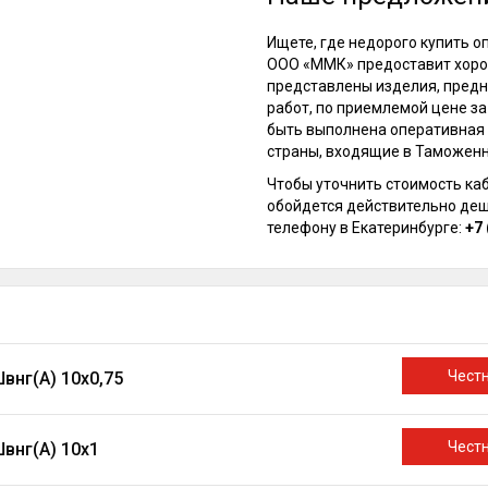
Ищете, где недорого купить 
ООО «ММК» предоставит хорош
представлены изделия, пред
работ, по приемлемой цене за
быть выполнена оперативная д
страны, входящие в Таможенн
Чтобы уточнить стоимость каб
обойдется действительно деш
телефону в Екатеринбурге:
+7 
Чест
внг(A) 10х0,75
Чест
внг(A) 10х1