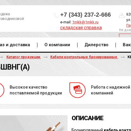
+7 (343) 237-2-666
одажа
62
роводниковой
ул
e-mail:
1mkk@1mkk.ru
Па
складская справка
Не доз
ОБ
аз и доставка
О компании
Дилерство
Вак
Каталог продукции
Кабели контрольные бронированные
К
ШВНГ(A)
Высокое качество
Работа с надежной
поставляемой продукции
компанией
Бронированный
кабель конт