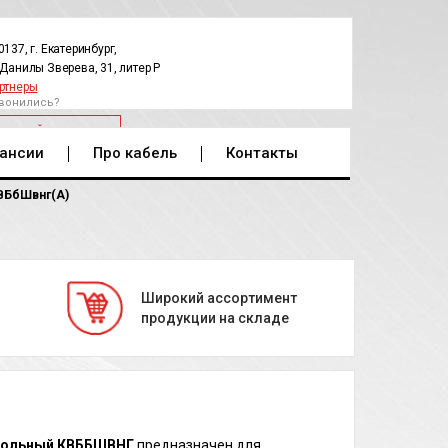
0137, г. Екатеринбург,
.Данилы Зверева, 31, литер Р
ртнеры
вонились?
РАТНЫЙ ЗВОНОК
ансии
Про кабель
Контакты
ВБбШвнг(A)
Широкий ассортимент
продукции на складе
рольный КВББШВНГ
предназначен для