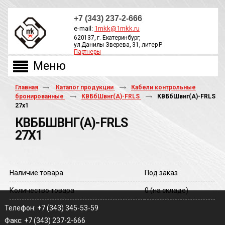
+7 (343) 237-2-666
e-mail:
1mkk@1mkk.ru
620137, г. Екатеринбург,
ул.Данилы Зверева, 31, литер Р
Партнеры
ОБРАТНЫЙ ЗВОНОК
Главная
Каталог продукции
Кабели контрольные
бронированные
КВБбШвнг(A)-FRLS
КВБбШвнг(A)-FRLS
27х1
КВББШВНГ(A)-FRLS
27Х1
Наличие товара
Под заказ
Количество товара
0
(на складе)
Телефон: +7 (343) 345-53-59
Факс: +7 (343) 237-2-666