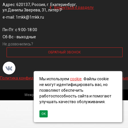
‹
Адрес: 620137, Россия, г. Екатеринбург,
Вернуться к разделу
ул.Данилы Зверева, 31, литер Р
e-mail: 1mkk@1mkk.ru
Пн-Пт: с 9:00-18:00
Сб-Вс - выходные
Не дозвонились?
ОБРАТНЫЙ ЗВОНОК
Политика конфиденциальности и обработки персональных данных
Мы используем
cookie
. Файлы cookie
не могут идентифицировать вас, но
позволяют обеспечить
Межрегиональная кабельная компания, 2016 ©
работоспособность сайта и помогают
улучшать качество обслуживания.
ОК