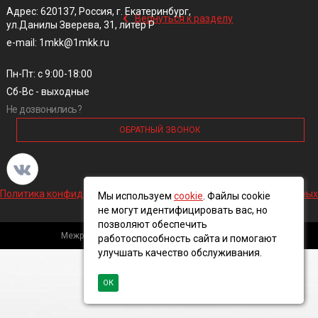
‹
Адрес: 620137, Россия, г. Екатеринбург,
Вернуться к разделу
ул.Данилы Зверева, 31, литер Р
e-mail: 1mkk@1mkk.ru
Пн-Пт: с 9:00-18:00
Сб-Вс - выходные
Не дозвонились?
ОБРАТНЫЙ ЗВОНОК
Политика конфиденциальности и обработки персональных данных
Мы используем
cookie
. Файлы cookie
не могут идентифицировать вас, но
позволяют обеспечить
Межрегиональная кабельная компания, 2016 ©
работоспособность сайта и помогают
улучшать качество обслуживания.
ОК