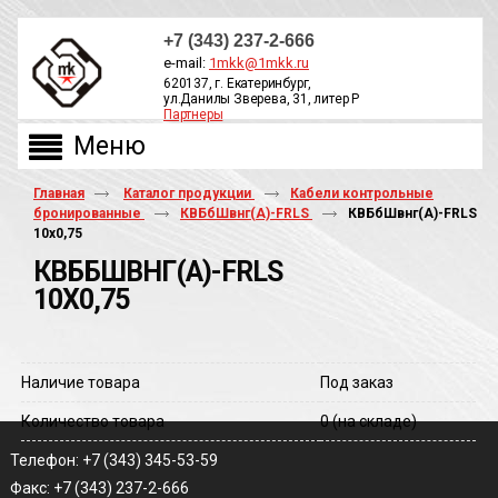
+7 (343) 237-2-666
e-mail:
1mkk@1mkk.ru
620137, г. Екатеринбург,
ул.Данилы Зверева, 31, литер Р
Партнеры
ОБРАТНЫЙ ЗВОНОК
Главная
Каталог продукции
Кабели контрольные
бронированные
КВБбШвнг(A)-FRLS
КВБбШвнг(A)-FRLS
10х0,75
КВББШВНГ(A)-FRLS
10Х0,75
Наличие товара
Под заказ
Количество товара
0
(на складе)
Телефон: +7 (343) 345-53-59
Факс: +7 (343) 237-2-666