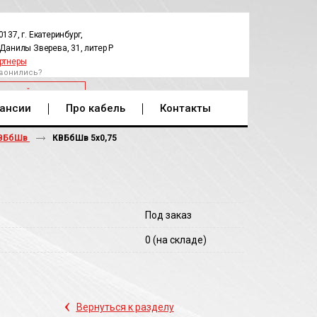
0137, г. Екатеринбург,
.Данилы Зверева, 31, литер Р
ртнеры
вонились?
РАТНЫЙ ЗВОНОК
ансии
Про кабель
Контакты
ВБбШв
КВБбШв 5х0,75
Под заказ
0
(на складе)
‹
Вернуться к разделу