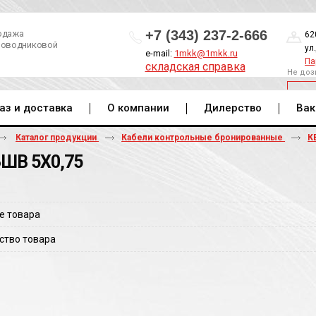
+7 (343) 237-2-666
одажа
62
роводниковой
ул
e-mail:
1mkk@1mkk.ru
Па
складская справка
Не доз
ОБ
аз и доставка
О компании
Дилерство
Вак
Каталог продукции
Кабели контрольные бронированные
К
ШВ 5Х0,75
е товара
ство товара