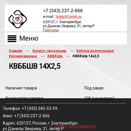
+7 (343) 237-2-666
e-mail:
1mkk@1mkk.ru
620137, г. Екатеринбург,
ул.Данилы Зверева, 31, литер Р
Партнеры
ОБРАТНЫЙ ЗВОНОК
Главная
Каталог продукции
Кабели контрольные
бронированные
КВБбШв
КВБбШв 14х2,5
КВББШВ 14Х2,5
Наличие товара
Под заказ
Количество товара
106
(на складе)
Телефон: +7 (343) 345-53-59
Факс: +7 (343) 237-2-666
‹
Адрес: 620137, Россия, г. Екатеринбург,
Вернуться к разделу
ул.Данилы Зверева, 31, литер Р