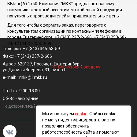
ВВГзнг(A) 1х50. Компания "МКК" предлагает вашему
вниманию огромный ассортимент кабельной продукции
популярных производителей и, привлекательные цены.
Для того чтобы оформить заказ, переговорите с
консультантом организации по контакным телефонам в
городе Екатеринбурге: +7 (343) 237-2-666, +7 (343) 253-68-
34, +7 (343) 345-53-59.
Телефон: +7 (343) 345-53-59
Факс: +7 (343) 237-2-666
‹
Адрес: 620137, Россия, г. Екатеринбург,
Вернуться к разделу
ул.Данилы Зверева, 31, литер Р
e-mail: 1mkk@1mkk.ru
Пн-Пт: с 9:00-18:00
Сб-Вс - выходные
Не дозвонились?
Мы используем
cookie
. Файлы cookie
ОБРАТНЫЙ ЗВОНОК
не могут идентифицировать вас, но
позволяют обеспечить
работоспособность сайта и помогают