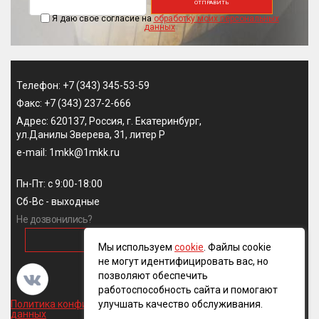
ОТПРАВИТЬ
Я даю свое согласие на
обработку моих персональных
данных
Телефон: +7 (343) 345-53-59
Факс: +7 (343) 237-2-666
Адрес: 620137, Россия, г. Екатеринбург,
ул.Данилы Зверева, 31, литер Р
e-mail: 1mkk@1mkk.ru
Пн-Пт: с 9:00-18:00
Сб-Вс - выходные
Не дозвонились?
ОБРАТНЫЙ ЗВОНОК
Мы используем
cookie
. Файлы cookie
не могут идентифицировать вас, но
позволяют обеспечить
работоспособность сайта и помогают
улучшать качество обслуживания.
Политика конфиденциальности и обработки персональных
данных