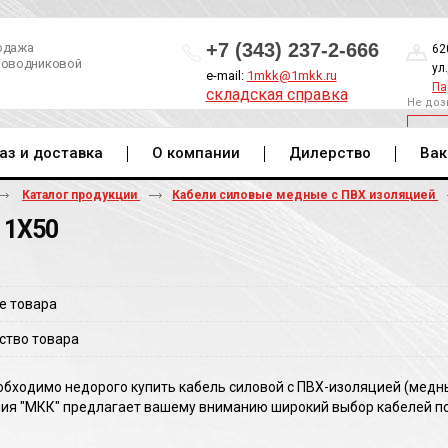
+7 (343) 237-2-666
одажа
62
роводниковой
ул
e-mail:
1mkk@1mkk.ru
Па
складская справка
Не доз
ОБ
аз и доставка
О компании
Дилерство
Вак
Каталог продукции
Кабели силовые медные с ПВХ изоляцией
 1Х50
е товара
ство товара
обходимо недорого купить кабель силовой с ПВХ-изоляцией (медны
ия "МКК" предлагает вашему вниманию широкий выбор кабелей по