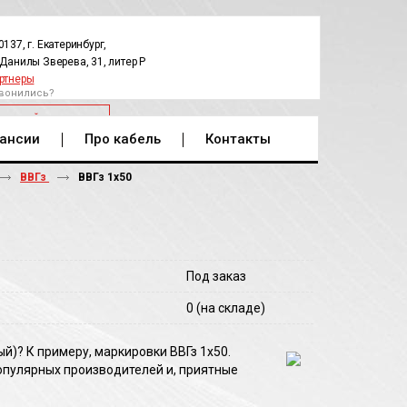
0137, г. Екатеринбург,
.Данилы Зверева, 31, литер Р
ртнеры
вонились?
РАТНЫЙ ЗВОНОК
ансии
Про кабель
Контакты
ВВГз
ВВГз 1х50
Под заказ
0
(на складе)
й)? К примеру, маркировки ВВГз 1х50.
пулярных производителей и, приятные