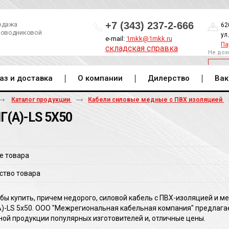
+7 (343) 237-2-666
одажа
62
роводниковой
ул
e-mail:
1mkk@1mkk.ru
Па
складская справка
Не доз
ОБ
аз и доставка
О компании
Дилерство
Вак
Каталог продукции
Кабели силовые медные с ПВХ изоляцией
Г(A)-LS 5Х50
е товара
ство товара
 бы купить, причем недорого, силовой кабель с ПВХ-изоляцией и 
A)-LS 5х50. ООО "Межрегиональная кабельная компания" предлаг
ной продукции популярных изготовителей и, отличные цены.