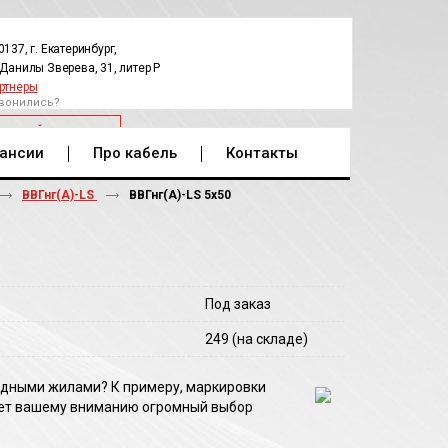
0137, г. Екатеринбург,
.Данилы Зверева, 31, литер Р
ртнеры
вонились?
РАТНЫЙ ЗВОНОК
ансии
Про кабель
Контакты
ВВГнг(А)-LS
ВВГнг(A)-LS 5х50
Под заказ
249
(на складе)
медными жилами? К примеру, маркировки
ает вашему вниманию огромный выбор