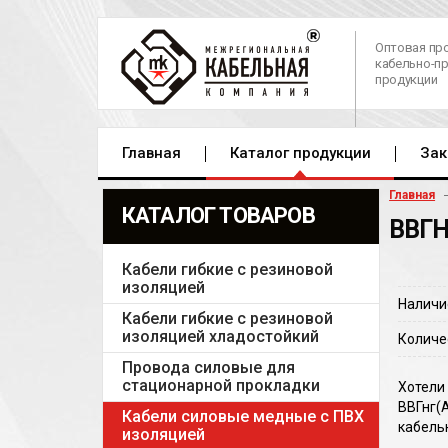
Оптовая пр
кабельно-п
продукции
Главная
Каталог продукции
Зак
Главная
КАТАЛОГ ТОВАРОВ
ВВГН
Кабели гибкие с резиновой
изоляцией
Наличи
Кабели гибкие с резиновой
изоляцией хладостойкий
Количе
Провода силовые для
стационарной прокладки
Хотели
ВВГнг(
Кабели силовые медные с ПВХ
кабель
изоляцией