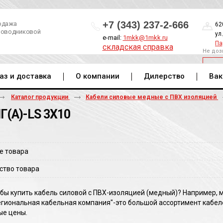
+7 (343) 237-2-666
одажа
62
роводниковой
ул
e-mail:
1mkk@1mkk.ru
Па
складская справка
Не доз
ОБ
аз и доставка
О компании
Дилерство
Вак
Каталог продукции
Кабели силовые медные с ПВХ изоляцией
Г(A)-LS 3Х10
е товара
ство товара
 бы купить кабель силовой с ПВХ-изоляцией (медный)? Например, 
гиональная кабельная компания"-это большой ассортимент кабелей
ые цены.