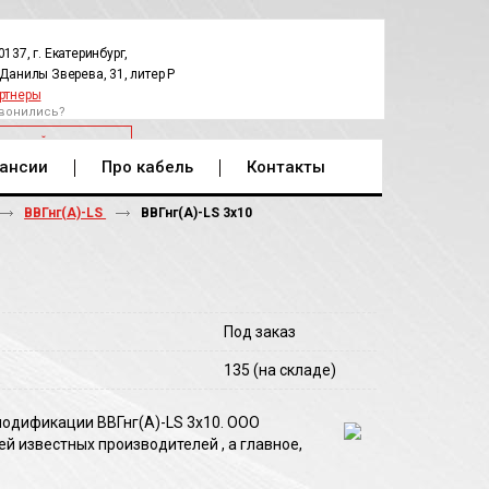
0137, г. Екатеринбург,
.Данилы Зверева, 31, литер Р
ртнеры
вонились?
РАТНЫЙ ЗВОНОК
ансии
Про кабель
Контакты
ВВГнг(А)-LS
ВВГнг(A)-LS 3х10
Под заказ
135
(на складе)
модификации ВВГнг(A)-LS 3х10. ООО
 известных производителей , а главное,