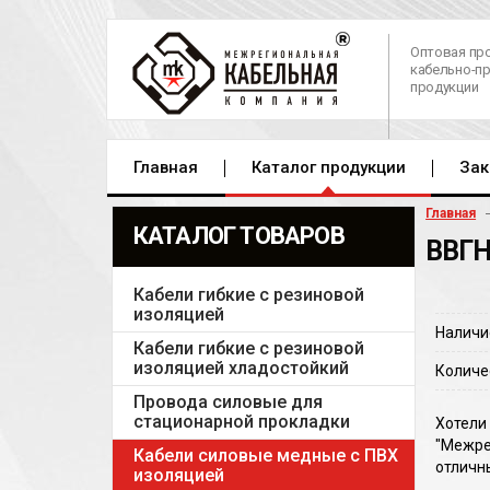
Оптовая пр
кабельно-п
продукции
Главная
Каталог продукции
Зак
Главная
КАТАЛОГ ТОВАРОВ
ВВГН
Кабели гибкие с резиновой
изоляцией
Наличи
Кабели гибкие с резиновой
изоляцией хладостойкий
Количе
Провода силовые для
стационарной прокладки
Хотели
"Межре
Кабели силовые медные с ПВХ
отличн
изоляцией