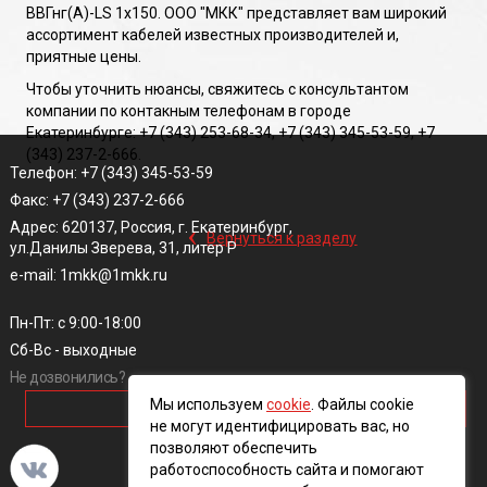
ВВГнг(A)-LS 1х150. ООО "МКК" представляет вам широкий
ассортимент кабелей известных производителей и,
приятные цены.
Чтобы уточнить нюансы, свяжитесь с консультантом
компании по контакным телефонам в городе
Екатеринбурге: +7 (343) 253-68-34, +7 (343) 345-53-59, +7
(343) 237-2-666.
Телефон: +7 (343) 345-53-59
Факс: +7 (343) 237-2-666
‹
Адрес: 620137, Россия, г. Екатеринбург,
Вернуться к разделу
ул.Данилы Зверева, 31, литер Р
e-mail: 1mkk@1mkk.ru
Пн-Пт: с 9:00-18:00
Сб-Вс - выходные
Не дозвонились?
Мы используем
cookie
. Файлы cookie
ОБРАТНЫЙ ЗВОНОК
не могут идентифицировать вас, но
позволяют обеспечить
работоспособность сайта и помогают