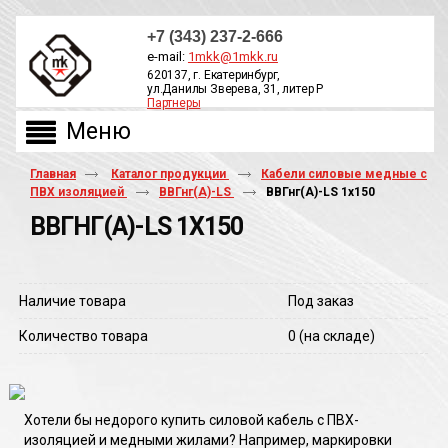
+7 (343) 237-2-666
e-mail:
1mkk@1mkk.ru
620137, г. Екатеринбург,
ул.Данилы Зверева, 31, литер Р
Партнеры
ОБРАТНЫЙ ЗВОНОК
Главная
Каталог продукции
Кабели силовые медные с
ПВХ изоляцией
ВВГнг(А)-LS
ВВГнг(A)-LS 1х150
ВВГНГ(A)-LS 1Х150
Наличие товара
Под заказ
Количество товара
0
(на складе)
Хотели бы недорого купить силовой кабель с ПВХ-
изоляцией и медными жилами? Например, маркировки