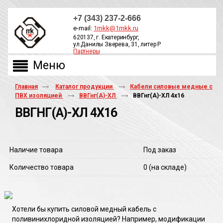
+7 (343) 237-2-666
e-mail:
1mkk@1mkk.ru
620137, г. Екатеринбург,
ул.Данилы Зверева, 31, литер Р
Партнеры
ОБРАТНЫЙ ЗВОНОК
Главная
Каталог продукции
Кабели силовые медные с
ПВХ изоляцией
ВВГнг(А)-ХЛ
ВВГнг(A)-ХЛ 4х16
ВВГНГ(A)-ХЛ 4Х16
Наличие товара
Под заказ
Количество товара
0
(на складе)
Хотели бы купить силовой медный кабель с
поливинихлоридной изоляцией? Например, модификации