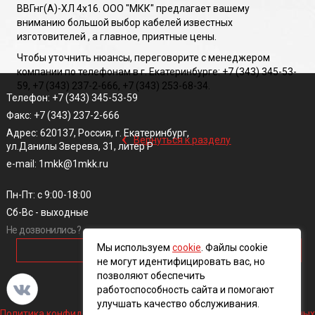
ВВГнг(A)-ХЛ 4х16. ООО "МКК" предлагает вашему
вниманию большой выбор кабелей известных
изготовителей , а главное, приятные цены.
Чтобы уточнить нюансы, переговорите с менеджером
компании по телефонам в г. Екатеринбурге: +7 (343) 345-53-
59, +7 (343) 237-2-666, +7 (343) 253-68-34.
Телефон: +7 (343) 345-53-59
Факс: +7 (343) 237-2-666
‹
Адрес: 620137, Россия, г. Екатеринбург,
Вернуться к разделу
ул.Данилы Зверева, 31, литер Р
e-mail: 1mkk@1mkk.ru
Пн-Пт: с 9:00-18:00
Сб-Вс - выходные
Не дозвонились?
Мы используем
cookie
. Файлы cookie
ОБРАТНЫЙ ЗВОНОК
не могут идентифицировать вас, но
позволяют обеспечить
работоспособность сайта и помогают
улучшать качество обслуживания.
Политика конфиденциальности и обработки персональных данных