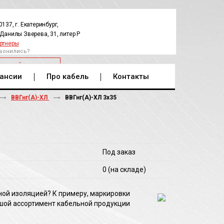
0137, г. Екатеринбург,
.Данилы Зверева, 31, литер Р
ртнеры
вонились?
РАТНЫЙ ЗВОНОК
ансии
Про кабель
Контакты
ВВГнг(А)-ХЛ
ВВГнг(A)-ХЛ 3х35
Под заказ
0
(на складе)
ной изоляцией? К примеру, маркировки
шой ассортимент кабельной продукции