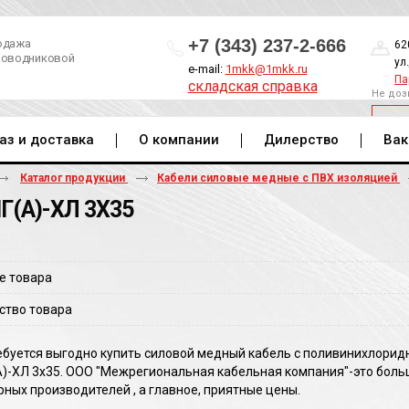
+7 (343) 237-2-666
одажа
62
роводниковой
ул
e-mail:
1mkk@1mkk.ru
Па
складская справка
Не доз
ОБ
аз и доставка
О компании
Дилерство
Вак
Каталог продукции
Кабели силовые медные с ПВХ изоляцией
Г(A)-ХЛ 3Х35
е товара
ство товара
ебуется выгодно купить силовой медный кабель с поливинихлорид
A)-ХЛ 3х35. ООО "Межрегиональная кабельная компания"-это боль
ных производителей , а главное, приятные цены.