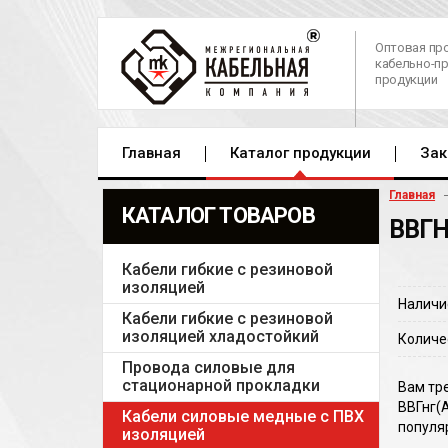
Оптовая пр
кабельно-п
продукции
Главная
Каталог продукции
Зак
Главная
КАТАЛОГ ТОВАРОВ
ВВГН
Кабели гибкие с резиновой
изоляцией
Наличи
Кабели гибкие с резиновой
изоляцией хладостойкий
Количе
Провода силовые для
стационарной прокладки
Вам тр
ВВГнг(
Кабели силовые медные с ПВХ
популяр
изоляцией