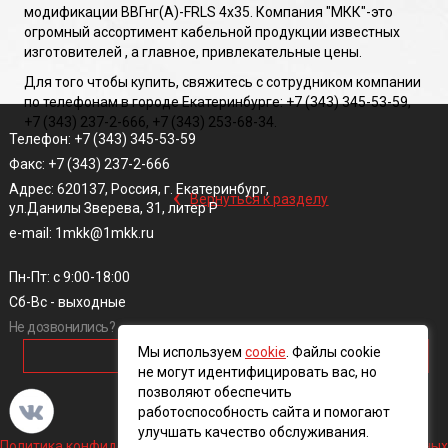
модификации ВВГнг(A)-FRLS 4х35. Компания "МКК"-это
огромный ассортимент кабельной продукции известных
изготовителей , а главное, привлекательные цены.
Для того чтобы купить, свяжитесь с сотрудником компании
по телефонам в городе Екатеринбурге: +7 (343) 345-53-59,
+7 (343) 237-2-666, +7 (343) 253-68-34.
Телефон: +7 (343) 345-53-59
Факс: +7 (343) 237-2-666
‹
Адрес: 620137, Россия, г. Екатеринбург,
Вернуться к разделу
ул.Данилы Зверева, 31, литер Р
e-mail: 1mkk@1mkk.ru
Пн-Пт: с 9:00-18:00
Сб-Вс - выходные
Не дозвонились?
Мы используем
cookie
. Файлы cookie
ОБРАТНЫЙ ЗВОНОК
не могут идентифицировать вас, но
позволяют обеспечить
работоспособность сайта и помогают
улучшать качество обслуживания.
Политика конфиденциальности и обработки персональных данных