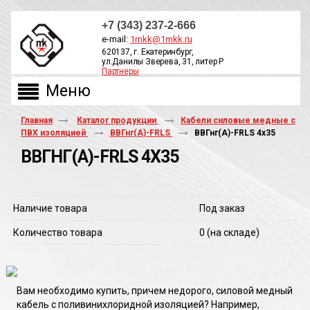
+7 (343) 237-2-666
e-mail:
1mkk@1mkk.ru
620137, г. Екатеринбург,
ул.Данилы Зверева, 31, литер Р
Партнеры
ОБРАТНЫЙ ЗВОНОК
Главная
Каталог продукции
Кабели силовые медные с
ПВХ изоляцией
ВВГнг(А)-FRLS
ВВГнг(A)-FRLS 4х35
ВВГНГ(A)-FRLS 4Х35
Наличие товара
Под заказ
Количество товара
0
(на складе)
Вам необходимо купить, причем недорого, силовой медный
кабель с поливинихлоридной изоляцией? Например,