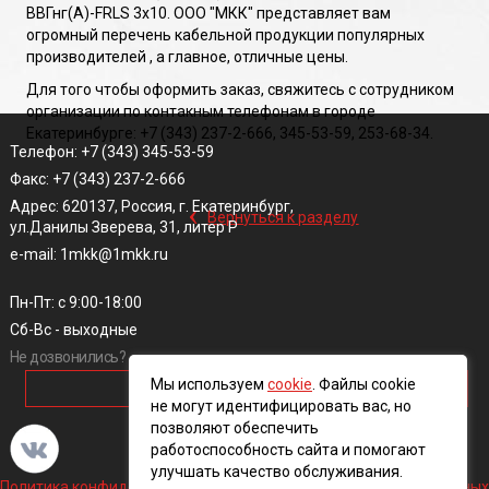
ВВГнг(A)-FRLS 3х10. ООО "МКК" представляет вам
огромный перечень кабельной продукции популярных
производителей , а главное, отличные цены.
Для того чтобы оформить заказ, свяжитесь с сотрудником
организации по контакным телефонам в городе
Екатеринбурге: +7 (343) 237-2-666, 345-53-59, 253-68-34.
Телефон: +7 (343) 345-53-59
Факс: +7 (343) 237-2-666
‹
Адрес: 620137, Россия, г. Екатеринбург,
Вернуться к разделу
ул.Данилы Зверева, 31, литер Р
e-mail: 1mkk@1mkk.ru
Пн-Пт: с 9:00-18:00
Сб-Вс - выходные
Не дозвонились?
Мы используем
cookie
. Файлы cookie
ОБРАТНЫЙ ЗВОНОК
не могут идентифицировать вас, но
позволяют обеспечить
работоспособность сайта и помогают
улучшать качество обслуживания.
Политика конфиденциальности и обработки персональных данных