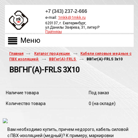
+7 (343) 237-2-666
e-mail:
1mkk@1mkk.ru
620137, г. Екатеринбург,
ул.Данилы Зверева, 31, литер Р
Партнеры
ОБРАТНЫЙ ЗВОНОК
Главная
Каталог продукции
Кабели силовые медные с
ПВХ изоляцией
ВВГнг(А)-FRLS
ВВГнг(A)-FRLS 3х10
ВВГНГ(A)-FRLS 3Х10
Наличие товара
Под заказ
Количество товара
0
(на складе)
Вам необходимо купить, причем недорого, кабель силовой
с ПВХ-изоляцией (медный)? К примеру, маркировки