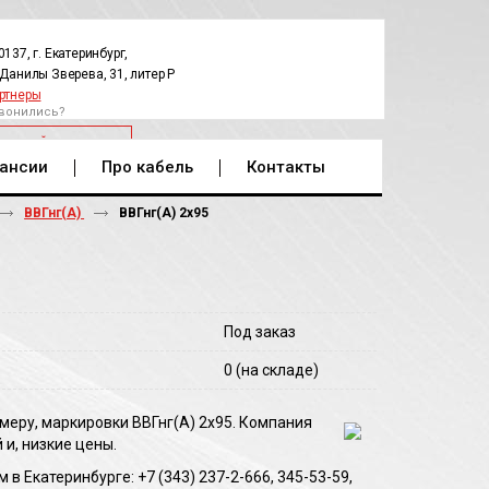
0137, г. Екатеринбург,
.Данилы Зверева, 31, литер Р
ртнеры
вонились?
РАТНЫЙ ЗВОНОК
ансии
Про кабель
Контакты
ВВГнг(А)
ВВГнг(A) 2х95
Под заказ
0
(на складе)
меру, маркировки ВВГнг(A) 2х95. Компания
и, низкие цены.
 Екатеринбурге: +7 (343) 237-2-666, 345-53-59,