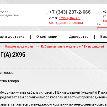
+7 (343) 237-2-666
одажа
62
роводниковой
ул
e-mail:
1mkk@1mkk.ru
Па
складская справка
Не доз
ОБ
аз и доставка
О компании
Дилерство
Вак
Каталог продукции
Кабели силовые медные с ПВХ изоляцией
Г(A) 2Х95
е товара
ство товара
обходимо купить кабель силовой с ПВХ-изоляцией (медный)? К при
предлагает вам большой выбор кабелей известных производителей 
упить, свяжитесь с менеджером компании по телефонным номерам в