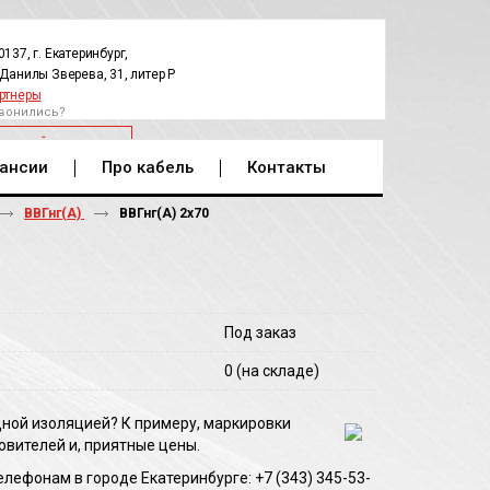
0137, г. Екатеринбург,
.Данилы Зверева, 31, литер Р
ртнеры
вонились?
РАТНЫЙ ЗВОНОК
ансии
Про кабель
Контакты
ВВГнг(А)
ВВГнг(A) 2х70
Под заказ
0
(на складе)
дной изоляцией? К примеру, маркировки
овителей и, приятные цены.
ефонам в городе Екатеринбурге: +7 (343) 345-53-