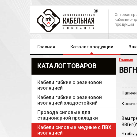
Оптовая пр
кабельно-п
продукции
Главная
Каталог продукции
Зак
Главная
КАТАЛОГ ТОВАРОВ
ВВГН
Кабели гибкие с резиновой
изоляцией
Наличи
Кабели гибкие с резиновой
изоляцией хладостойкий
Количе
Провода силовые для
стационарной прокладки
Вам тр
ВВГнг(A
Кабели силовые медные с ПВХ
изоляцией
Чтобы 