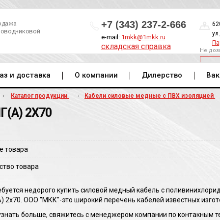
+7 (343) 237-2-666
одажа
62
роводниковой
ул
e-mail:
1mkk@1mkk.ru
Па
складская справка
Не доз
ОБ
аз и доставка
О компании
Дилерство
Вак
Каталог продукции
Кабели силовые медные с ПВХ изоляцией
Г(A) 2Х70
е товара
ство товара
ебуется недорого купить силовой медный кабель с поливинихлори
) 2х70. ООО "МКК"-это широкий перечень кабелей известных изгот
узнать больше, свяжитесь с менеджером компании по контакным тел