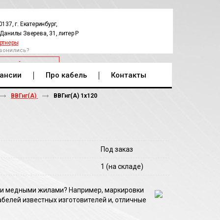
0137, г. Екатеринбург,
.Данилы Зверева, 31, литер Р
ртнеры
вонились?
РАТНЫЙ ЗВОНОК
ансии
Про кабель
Контакты
ВВГнг(А)
ВВГнг(A) 1х120
Под заказ
1
(на складе)
й и медными жилами? Например, маркировки
абелей известных изготовителей и, отличные