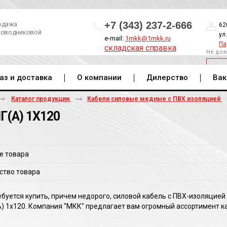
+7 (343) 237-2-666
одажа
62
роводниковой
ул
e-mail:
1mkk@1mkk.ru
Па
складская справка
Не доз
ОБ
аз и доставка
О компании
Дилерство
Вак
Каталог продукции
Кабели силовые медные с ПВХ изоляцией
Г(A) 1Х120
е товара
ство товара
ебуется купить, причем недорого, силовой кабель с ПВХ-изоляцие
A) 1х120. Компания "МКК" предлагает вам огромный ассортимент к