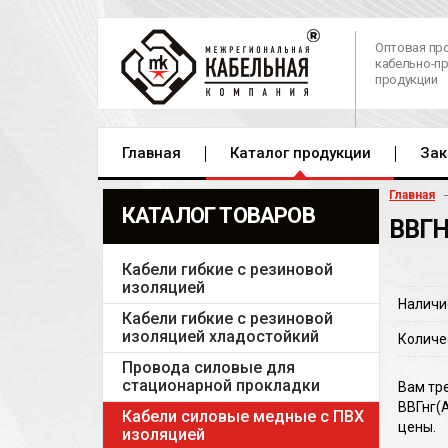
Оптовая пр
кабельно-п
продукции
Главная
Каталог продукции
Зак
Главная
КАТАЛОГ ТОВАРОВ
ВВГН
Кабели гибкие с резиновой
изоляцией
Наличи
Кабели гибкие с резиновой
изоляцией хладостойкий
Количе
Провода силовые для
стационарной прокладки
Вам тр
ВВГнг(
Кабели силовые медные с ПВХ
цены.
изоляцией