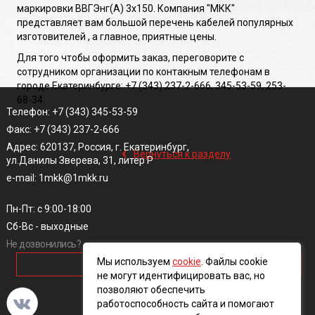
маркировки ВВГЭнг(A) 3х150. Компания "МКК"
представляет вам большой перечень кабелей популярных
изготовителей , а главное, приятные цены.
Для того чтобы оформить заказ, переговорите с
сотрудником организации по контакным телефонам в
городе Екатеринбурге: +7 (343) 237-2-666, 345-53-59, 253-
68-34.
Телефон: +7 (343) 345-53-59
Факс: +7 (343) 237-2-666
‹
Адрес: 620137, Россия, г. Екатеринбург,
Вернуться к разделу
ул.Данилы Зверева, 31, литер Р
e-mail: 1mkk@1mkk.ru
Пн-Пт: с 9:00-18:00
Сб-Вс - выходные
Не дозвонились?
Мы используем
cookie
. Файлы cookie
ОБРАТНЫЙ ЗВОНОК
не могут идентифицировать вас, но
позволяют обеспечить
работоспособность сайта и помогают